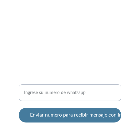
Vista Magna
Fraccionamiento Residencial Privado
CONTACTO
+52 33 22 35 16 56
RECIBIR INFORMACION
Numero de whatsapp:
Enviar numero para recibir mensaje con informaci
Vista Magna Fraccionamiento Residencial 
Privado, Chapala., Jalisco. Mexico.